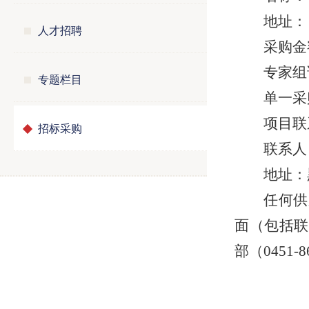
地址：
人才招聘
采购金额
专家组
专题栏目
单一采购
项目联
招标采购
联系人：
地址：
任何供
面（包括联
部（0451