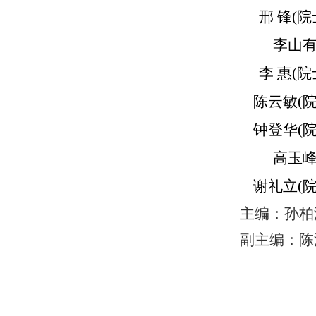
邢
锋(院
李山
李 惠(院
陈云敏(院
钟登华(院
高玉
谢礼立(院
主编：孙柏
副主编：陈