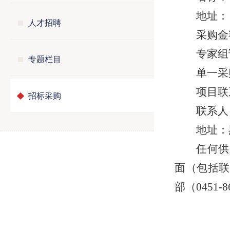
地址：
人才招聘
采购金额
专家组
专题栏目
单一采购
项目联
招标采购
联系人：
地址：
任何供
面（包括联
部（0451